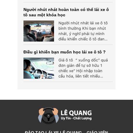
không...
Người nhút nhát hoàn toàn có thể lái xe ô
tô sau một khóa học
Người nhút nhát lái xe ô tô
bình thường Khi bạn nhút
nhát, ý nghĩ phải tự mình
điều khiển chiếc ô tô đang
di...
Điều gì khiến bạn muốn học lái xe ô tô ?
Giá ô tô “ xuống dốc” quá
đơn giản để tự sở hữu 1
chiếc xe” Hội nhập toàn
cầu hóa, liên tiết nhiều
hiệp...
ĐÀO TẠO LÁI XE LÊ QUANG – GIÁO VIÊN