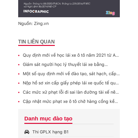
Nguồn: Zing.vn
TIN LIÊN QUAN
Quy định mới về học lái xe ô tô năm 2021 từ A-
Z
Giám sát người học lý thuyết lái xe bằng
camera nhận dạng từ tháng 01 năm 2021
Một số quy định mới về đào tạo, sát hạch, cấp
giấy phép lái xe từ 01/2021
Nộp hồ sơ xin cấp giấy phép lái xe quốc tế qua
mạng, thực hiện thế nào?
Các mức xử phạt lỗi đi sai làn đường tài xế nên
biết
Cập nhật mức phạt xe ô tô chở hàng cồng kềnh
và nguy hiểm (2020)
Danh mục đào tạo
Thi GPLX hạng B1