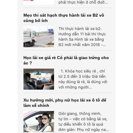
phải thực hiện ở chỗ đường
đông người...
Mẹo thi sát hạch thực hành lái xe B2 vô
cùng bổ ích
Thi thực hành lái xe b2:
Hướng dẫn 11 bài thi thực
hành Sa Hình lái xe bằng
B2 mới nhất năm 2018 -
Đậu...
Học lái xe giá rẻ Có phải là giao trứng cho
ác ?
1. Khóa học siêu rẻ , chỉ
từ 2.5 đến 3 triệu Giá tiền
này đúng là rẻ, là đúng với
với những người...
Xu hướng mới, phụ nữ học lái xe ô tô để
làm xế chính
Giỏi giang, thông minh,
tự tin – việc có bằng lái xe,
tự điều khiển ô tô là quá
đơn giản: Phụ nữ ngày nay