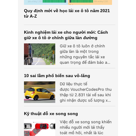
Quy định mới về học lái xe ô tô năm 2021
từ A-Z
Kinh nghiệm lái xe cho người mới: Cách
giữ xe ô tô ở chính giữa làn đường
Giữ xe ô tô luôn ở chính
giữa làn là một trong
những nguyên tắc lái xe
quan trọng để đảm bảo an
toàn và...
10 sai lầm phổ biến sau vô-lăng
Dữ liệu thực tế
được VoucherCodesPro thu
thập từ 2.831 tài xế sau khi
ghi nhận được số lượng xe
phải vào xưởng sửa chữa
tăng cao...
Kỹ thuật đỗ xe song song
Việc đỗ xe song song khiến
nhiều người mới lái thấy
toát mồ hôi, nhất là lúc