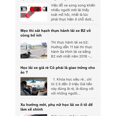
Việc đỗ xe song song khiến
nhiều người mới lái thấy
toát mồ hôi, nhất là lúc
phải thực hiện ở chỗ đường
đông người...
Mẹo thi sát hạch thực hành lái xe B2 vô
cùng bổ ích
Thi thực hành lái xe b2:
Hướng dẫn 11 bài thi thực
hành Sa Hình lái xe bằng
B2 mới nhất năm 2018 -
Đậu...
Học lái xe giá rẻ Có phải là giao trứng cho
ác ?
1. Khóa học siêu rẻ , chỉ
từ 2.5 đến 3 triệu Giá tiền
này đúng là rẻ, là đúng với
với những người...
Xu hướng mới, phụ nữ học lái xe ô tô để
làm xế chính