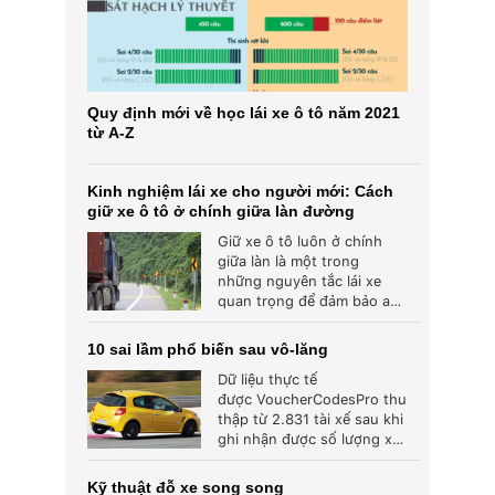
Quy định mới về học lái xe ô tô năm 2021
từ A-Z
Kinh nghiệm lái xe cho người mới: Cách
giữ xe ô tô ở chính giữa làn đường
Giữ xe ô tô luôn ở chính
giữa làn là một trong
những nguyên tắc lái xe
quan trọng để đảm bảo an
toàn và...
10 sai lầm phổ biến sau vô-lăng
Dữ liệu thực tế
được VoucherCodesPro thu
thập từ 2.831 tài xế sau khi
ghi nhận được số lượng xe
phải vào xưởng sửa chữa
tăng cao...
Kỹ thuật đỗ xe song song