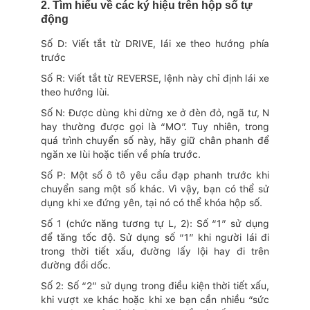
2. Tìm hiểu về các ký hiệu trên hộp số tự
động
Số D: Viết tắt từ DRIVE, lái xe theo hướng phía
trước
Số R: Viết tắt từ REVERSE, lệnh này chỉ định lái xe
theo hướng lùi.
Số N: Được dùng khi dừng xe ở đèn đỏ, ngã tư, N
hay thường được gọi là “MO”. Tuy nhiên, trong
quá trình chuyển số này, hãy giữ chân phanh để
ngăn xe lùi hoặc tiến về phía trước.
Số P: Một số ô tô yêu cầu đạp phanh trước khi
chuyển sang một số khác. Vì vậy, bạn có thể sử
dụng khi xe đứng yên, tại nó có thể khóa hộp số.
Số 1 (chức năng tương tự L, 2): Số “1” sử dụng
để tăng tốc độ. Sử dụng số “1” khi người lái đi
trong thời tiết xấu, đường lấy lội hay đi trên
đường đồi dốc.
Số 2: Số “2” sử dụng trong điều kiện thời tiết xấu,
khi vượt xe khác hoặc khi xe bạn cần nhiều “sức