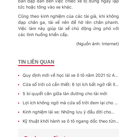
bàn đạp dẫn đến việc chiếc xe bị dừng ngay lập
tức hoặc tông vào xe khác.
Cũng theo kinh nghiệm của các tài già, khi không
đạp chân ga, tài xế nên để hờ lên chân phanh.
Việc làm này giúp tài xế chủ động ứng phó với
các tình huống khẩn cấp.
(Nguồn ảnh: Internet)
TIN LIÊN QUAN
Quy định mới về học lái xe ô tô năm 2021 từ A-
Z
Cửa sổ trời có cần thiết: 6 lợi ích bất ngờ rất ít
ai biết
5 bí quyết căn giữa làn đường cho tài mới
Lợi ích không ngờ mà cửa sổ trời đem lại cho xe
ô tô của bạn
Kinh nghiệm lái xe: Những lưu ý đầu đời cho
người mới
Kỹ thuật khởi hành xe ô tô ngang dốc theo từng
cấp độ